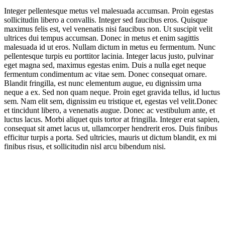
Integer pellentesque metus vel malesuada accumsan. Proin egestas
sollicitudin libero a convallis. Integer sed faucibus eros. Quisque
maximus felis est, vel venenatis nisi faucibus non. Ut suscipit velit
ultrices dui tempus accumsan. Donec in metus et enim sagittis
malesuada id ut eros. Nullam dictum in metus eu fermentum. Nunc
pellentesque turpis eu porttitor lacinia. Integer lacus justo, pulvinar
eget magna sed, maximus egestas enim. Duis a nulla eget neque
fermentum condimentum ac vitae sem. Donec consequat ornare.
Blandit fringilla, est nunc elementum augue, eu dignissim urna
neque a ex. Sed non quam neque. Proin eget gravida tellus, id luctus
sem. Nam elit sem, dignissim eu tristique et, egestas vel velit.Donec
et tincidunt libero, a venenatis augue. Donec ac vestibulum ante, et
luctus lacus. Morbi aliquet quis tortor at fringilla. Integer erat sapien,
consequat sit amet lacus ut, ullamcorper hendrerit eros. Duis finibus
efficitur turpis a porta. Sed ultricies, mauris ut dictum blandit, ex mi
finibus risus, et sollicitudin nisl arcu bibendum nisi.