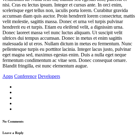
nisi. Cras eu lectus ipsum. Integer et cursus ante. In orci enim,
scelerisque eget tellus non, iaculis porta lorem. Curabitur gravida
accumsan diam quis auctor. Proin hendrerit lorem consectetur, mattis
velit molestie, sagittis massa. Donec et urna vel turpis pulvinar
hendrerit eu et turpis. Etiam eu eleifend velit, a dignissim urna.
Donec laoreet massa vel nunc luctus aliquam. Ut suscipit velit
ultrices dui tempus accumsan. Donec in metus et enim sagittis
malesuada id ut eros. Nullam dictum in metus eu fermentum. Nunc
pellentesque turpis eu porttitor lacinia. Integer lacus justo, pulvinar
eget magna sed, maximus egestas enim. Duis a nulla eget neque
fermentum condimentum ac vitae sem. Donec consequat ornare.
Blandit fringilla, est nunc elementum augue.
Apps
Conference
Developers
No Comments
Leave a Reply