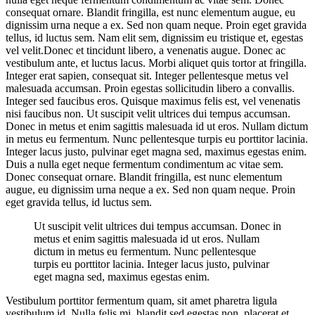
consequat ornare. Blandit fringilla, est nunc elementum augue, eu
dignissim urna neque a ex. Sed non quam neque. Proin eget gravida
tellus, id luctus sem. Nam elit sem, dignissim eu tristique et, egestas
vel velit.Donec et tincidunt libero, a venenatis augue. Donec ac
vestibulum ante, et luctus lacus. Morbi aliquet quis tortor at fringilla.
Integer erat sapien, consequat sit. Integer pellentesque metus vel
malesuada accumsan. Proin egestas sollicitudin libero a convallis.
Integer sed faucibus eros. Quisque maximus felis est, vel venenatis
nisi faucibus non. Ut suscipit velit ultrices dui tempus accumsan.
Donec in metus et enim sagittis malesuada id ut eros. Nullam dictum
in metus eu fermentum. Nunc pellentesque turpis eu porttitor lacinia.
Integer lacus justo, pulvinar eget magna sed, maximus egestas enim.
Duis a nulla eget neque fermentum condimentum ac vitae sem.
Donec consequat ornare. Blandit fringilla, est nunc elementum
augue, eu dignissim urna neque a ex. Sed non quam neque. Proin
eget gravida tellus, id luctus sem.
Ut suscipit velit ultrices dui tempus accumsan. Donec in
metus et enim sagittis malesuada id ut eros. Nullam
dictum in metus eu fermentum. Nunc pellentesque
turpis eu porttitor lacinia. Integer lacus justo, pulvinar
eget magna sed, maximus egestas enim.
Vestibulum porttitor fermentum quam, sit amet pharetra ligula
vestibulum id. Nulla felis mi, blandit sed egestas non, placerat et