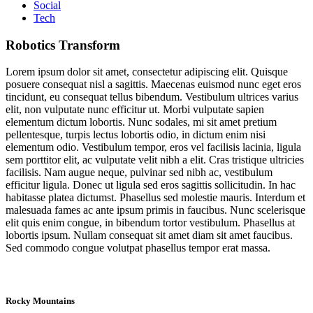
Social
Tech
Robotics Transform
Lorem ipsum dolor sit amet, consectetur adipiscing elit. Quisque
posuere consequat nisl a sagittis. Maecenas euismod nunc eget eros
tincidunt, eu consequat tellus bibendum. Vestibulum ultrices varius
elit, non vulputate nunc efficitur ut. Morbi vulputate sapien
elementum dictum lobortis. Nunc sodales, mi sit amet pretium
pellentesque, turpis lectus lobortis odio, in dictum enim nisi
elementum odio. Vestibulum tempor, eros vel facilisis lacinia, ligula
sem porttitor elit, ac vulputate velit nibh a elit. Cras tristique ultricies
facilisis. Nam augue neque, pulvinar sed nibh ac, vestibulum
efficitur ligula. Donec ut ligula sed eros sagittis sollicitudin. In hac
habitasse platea dictumst. Phasellus sed molestie mauris. Interdum et
malesuada fames ac ante ipsum primis in faucibus. Nunc scelerisque
elit quis enim congue, in bibendum tortor vestibulum. Phasellus at
lobortis ipsum. Nullam consequat sit amet diam sit amet faucibus.
Sed commodo congue volutpat phasellus tempor erat massa.
Rocky Mountains