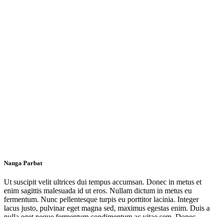
Nanga Parbat
Ut suscipit velit ultrices dui tempus accumsan. Donec in metus et
enim sagittis malesuada id ut eros. Nullam dictum in metus eu
fermentum. Nunc pellentesque turpis eu porttitor lacinia. Integer
lacus justo, pulvinar eget magna sed, maximus egestas enim. Duis a
nulla eget neque fermentum condimentum ac vitae sem. Donec